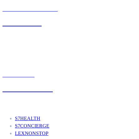
BIURO OBSŁUGI KLIENTA
71 342 88 41
UMÓW WIZYTĘ
+48 777 111 777
Nasze usługi
S7HEALTH
S7CONCIERGE
LEXNONSTOP