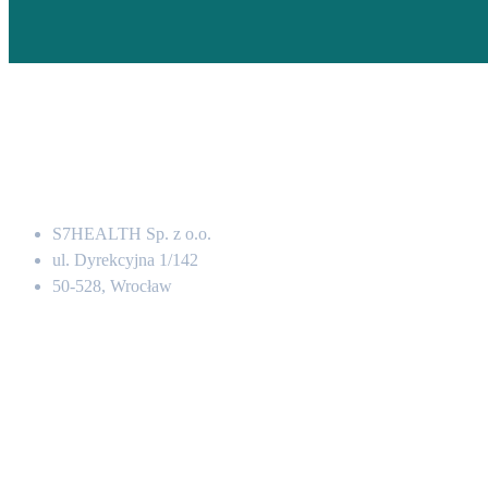
Adres
S7HEALTH Sp. z o.o.
ul. Dyrekcyjna 1/142
50-528, Wrocław
Kontakt