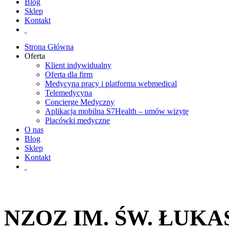
Blog
Sklep
Kontakt
Strona Główna
Oferta
Klient indywidualny
Oferta dla firm
Medycyna pracy i platforma webmedical
Telemedycyna
Concierge Medyczny
Aplikacja mobilna S7Health – umów wizytę
Placówki medyczne
O nas
Blog
Sklep
Kontakt
NZOZ IM. ŚW. ŁUKA