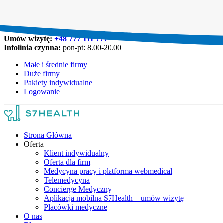
Umów wizytę:
+48 777 111 777
Infolinia czynna:
pon-pt: 8.00-20.00
Małe i średnie firmy
Duże firmy
Pakiety indywidualne
Logowanie
Strona Główna
Oferta
Klient indywidualny
Oferta dla firm
Medycyna pracy i platforma webmedical
Telemedycyna
Concierge Medyczny
Aplikacja mobilna S7Health – umów wizytę
Placówki medyczne
O nas