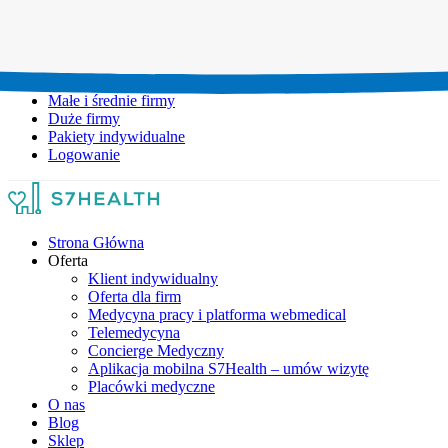
Umów wizytę:
+48 777 111 777
Infolinia czynna:
pon-pt: 8.00-20.00
Małe i średnie firmy
Duże firmy
Pakiety indywidualne
Logowanie
Strona Główna
Oferta
Klient indywidualny
Oferta dla firm
Medycyna pracy i platforma webmedical
Telemedycyna
Concierge Medyczny
Aplikacja mobilna S7Health – umów wizytę
Placówki medyczne
O nas
Blog
Sklep