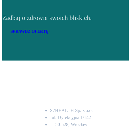
Zadbaj o zdrowie swoich bliskich.
SPRAWDŹ OFERTĘ
Adres
S7HEALTH Sp. z o.o.
ul. Dyrekcyjna 1/142
50-528, Wrocław