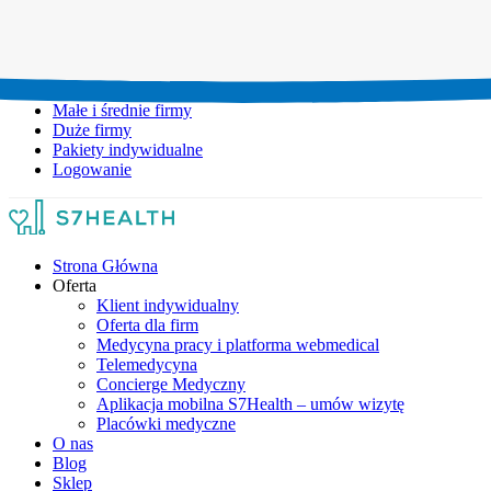
Umów wizytę:
+48 777 111 777
Infolinia czynna:
pon-pt: 8.00-20.00
Małe i średnie firmy
Duże firmy
Pakiety indywidualne
Logowanie
Strona Główna
Oferta
Klient indywidualny
Oferta dla firm
Medycyna pracy i platforma webmedical
Telemedycyna
Concierge Medyczny
Aplikacja mobilna S7Health – umów wizytę
Placówki medyczne
O nas
Blog
Sklep