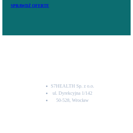
SPRAWDŹ OFERTĘ
Adres
S7HEALTH Sp. z o.o.
ul. Dyrekcyjna 1/142
50-528, Wrocław
Kontakt