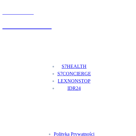
UMÓW WIZYTĘ
+48 777 111 777
Nasze usługi
S7HEALTH
S7CONCIERGE
LEXNONSTOP
IDR24
Menu
Polityka Prywatności