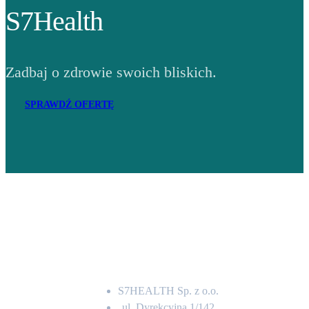
S7Health
Zadbaj o zdrowie swoich bliskich.
SPRAWDŹ OFERTĘ
Adres
S7HEALTH Sp. z o.o.
ul. Dyrekcyjna 1/142