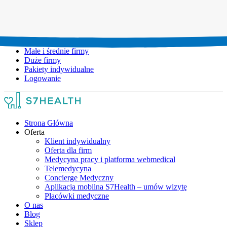
Umów wizytę:
+48 777 111 777
Infolinia czynna:
pon-pt: 8.00-20.00
Małe i średnie firmy
Duże firmy
Pakiety indywidualne
Logowanie
Strona Główna
Oferta
Klient indywidualny
Oferta dla firm
Medycyna pracy i platforma webmedical
Telemedycyna
Concierge Medyczny
Aplikacja mobilna S7Health – umów wizytę
Placówki medyczne
O nas
Blog
Sklep