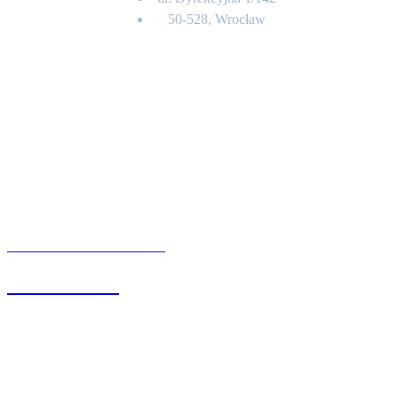
50-528, Wrocław
Kontakt
BIURO OBSŁUGI KLIENTA
71 342 88 41