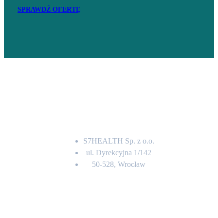
SPRAWDŹ OFERTĘ
Adres
S7HEALTH Sp. z o.o.
ul. Dyrekcyjna 1/142
50-528, Wrocław
Kontakt