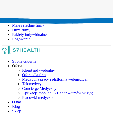
Umów wizytę:
+48 777 111 777
Infolinia czynna:
pon-pt: 8.00-20.00
Małe i średnie firmy
Duże firmy
Pakiety indywidualne
Logowanie
Strona Główna
Oferta
Klient indywidualny
Oferta dla firm
Medycyna pracy i platforma webmedical
Telemedycyna
Concierge Medyczny
Aplikacja mobilna S7Health – umów wizytę
Placówki medyczne
O nas
Blog
Sklep