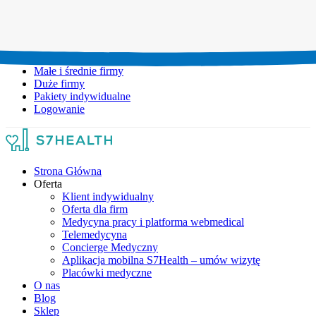
Umów wizytę:
+48 777 111 777
Infolinia czynna:
pon-pt: 8.00-20.00
Małe i średnie firmy
Duże firmy
Pakiety indywidualne
Logowanie
Strona Główna
Oferta
Klient indywidualny
Oferta dla firm
Medycyna pracy i platforma webmedical
Telemedycyna
Concierge Medyczny
Aplikacja mobilna S7Health – umów wizytę
Placówki medyczne
O nas
Blog
Sklep