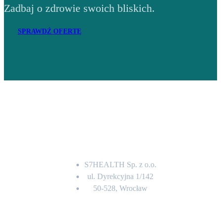
Zadbaj o zdrowie swoich bliskich.
SPRAWDŹ OFERTĘ
Adres
S7HEALTH Sp. z o.o.
ul. Dyrekcyjna 1/142
50-528, Wrocław