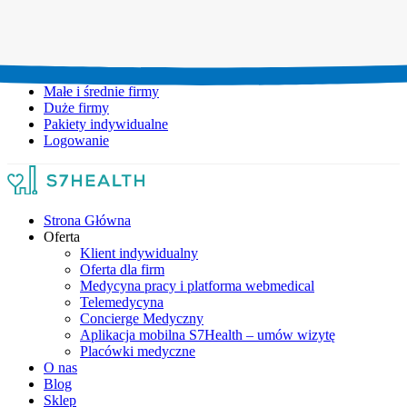
Umów wizytę:
+48 777 111 777
Infolinia czynna:
pon-pt: 8.00-20.00
Małe i średnie firmy
Duże firmy
Pakiety indywidualne
Logowanie
Strona Główna
Oferta
Klient indywidualny
Oferta dla firm
Medycyna pracy i platforma webmedical
Telemedycyna
Concierge Medyczny
Aplikacja mobilna S7Health – umów wizytę
Placówki medyczne
O nas
Blog
Sklep