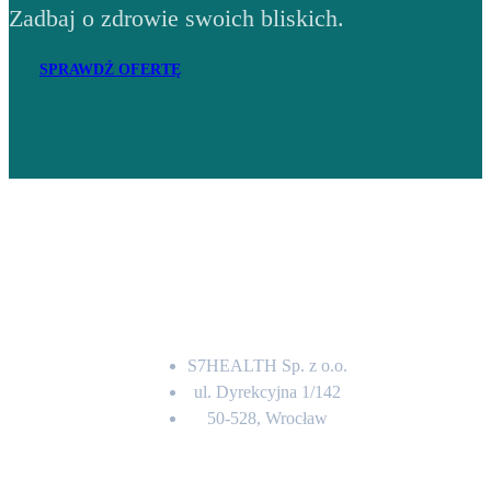
Zadbaj o zdrowie swoich bliskich.
SPRAWDŹ OFERTĘ
Adres
S7HEALTH Sp. z o.o.
ul. Dyrekcyjna 1/142
50-528, Wrocław