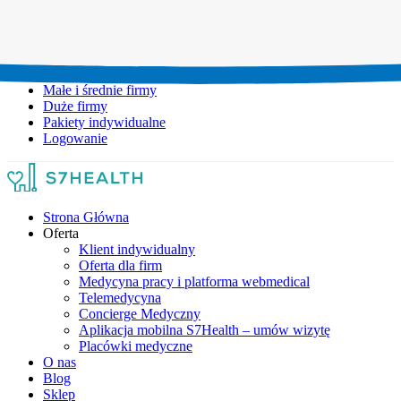
Umów wizytę:
+48 777 111 777
Infolinia czynna:
pon-pt: 8.00-20.00
Małe i średnie firmy
Duże firmy
Pakiety indywidualne
Logowanie
Strona Główna
Oferta
Klient indywidualny
Oferta dla firm
Medycyna pracy i platforma webmedical
Telemedycyna
Concierge Medyczny
Aplikacja mobilna S7Health – umów wizytę
Placówki medyczne
O nas
Blog
Sklep