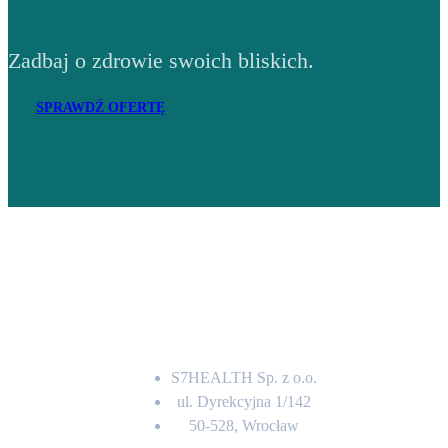
Zadbaj o zdrowie swoich bliskich.
SPRAWDŹ OFERTĘ
Adres
S7HEALTH Sp. z o.o.
ul. Dyrekcyjna 1/142
50-528, Wrocław