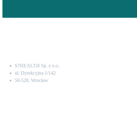
Adres
S7HEALTH Sp. z o.o.
ul. Dyrekcyjna 1/142
50-528, Wrocław
Kontakt