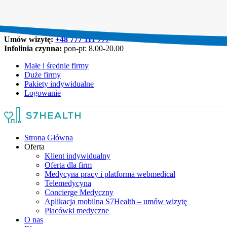
Umów wizytę:
+48 777 111 777
Infolinia czynna:
pon-pt: 8.00-20.00
Małe i średnie firmy
Duże firmy
Pakiety indywidualne
Logowanie
Strona Główna
Oferta
Klient indywidualny
Oferta dla firm
Medycyna pracy i platforma webmedical
Telemedycyna
Concierge Medyczny
Aplikacja mobilna S7Health – umów wizytę
Placówki medyczne
O nas