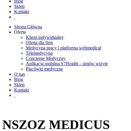
Blog
Sklep
Kontakt
Strona Główna
Oferta
Klient indywidualny
Oferta dla firm
Medycyna pracy i platforma webmedical
Telemedycyna
Concierge Medyczny
Aplikacja mobilna S7Health – umów wizytę
Placówki medyczne
O nas
Blog
Sklep
Kontakt
NSZOZ MEDICUS