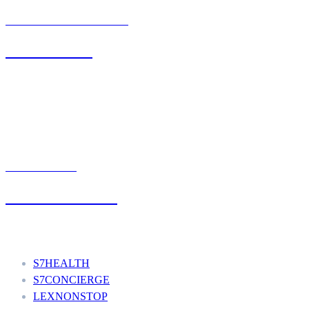
BIURO OBSŁUGI KLIENTA
71 342 88 41
UMÓW WIZYTĘ
+48 777 111 777
Nasze usługi
S7HEALTH
S7CONCIERGE
LEXNONSTOP