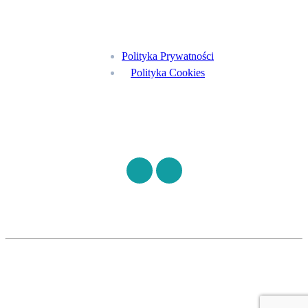
Menu
Polityka Prywatności
Polityka Cookies
Znajdź nas na
©
S7HEALTH
2026