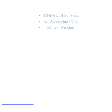
Adres
S7HEALTH Sp. z o.o.
ul. Dyrekcyjna 1/142
50-528, Wrocław
Kontakt
BIURO OBSŁUGI KLIENTA
71 342 88 41