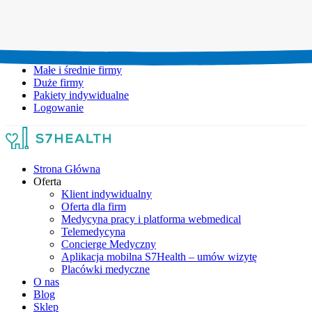
Umów wizytę:
+48 777 111 777
Infolinia czynna:
pon-pt: 8.00-20.00
Małe i średnie firmy
Duże firmy
Pakiety indywidualne
Logowanie
Strona Główna
Oferta
Klient indywidualny
Oferta dla firm
Medycyna pracy i platforma webmedical
Telemedycyna
Concierge Medyczny
Aplikacja mobilna S7Health – umów wizytę
Placówki medyczne
O nas
Blog
Sklep