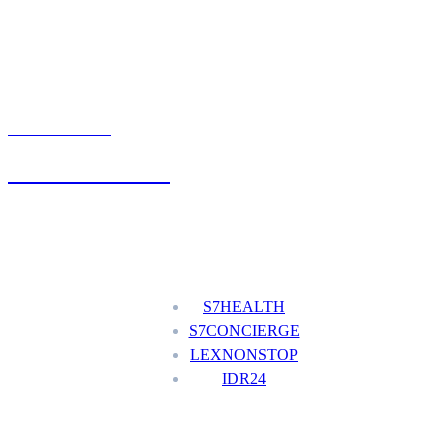
UMÓW WIZYTĘ
+48 777 111 777
Nasze usługi
S7HEALTH
S7CONCIERGE
LEXNONSTOP
IDR24