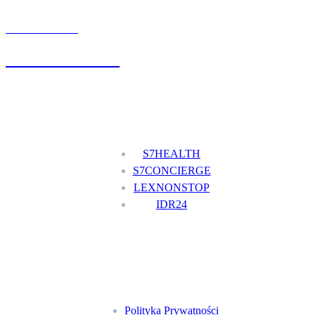
UMÓW WIZYTĘ
+48 777 111 777
Nasze usługi
S7HEALTH
S7CONCIERGE
LEXNONSTOP
IDR24
Menu
Polityka Prywatności