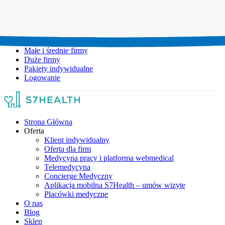
Umów wizytę:
+48 777 111 777
Infolinia czynna:
pon-pt: 8.00-20.00
Małe i średnie firmy
Duże firmy
Pakiety indywidualne
Logowanie
Strona Główna
Oferta
Klient indywidualny
Oferta dla firm
Medycyna pracy i platforma webmedical
Telemedycyna
Concierge Medyczny
Aplikacja mobilna S7Health – umów wizytę
Placówki medyczne
O nas
Blog
Sklep