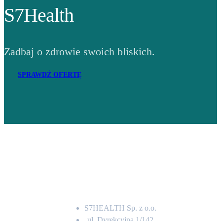
S7Health
Zadbaj o zdrowie swoich bliskich.
SPRAWDŹ OFERTĘ
Adres
S7HEALTH Sp. z o.o.
ul. Dyrekcyjna 1/142