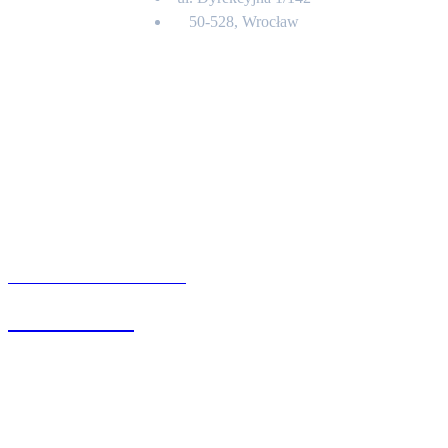
50-528, Wrocław
Kontakt
BIURO OBSŁUGI KLIENTA
71 342 88 41