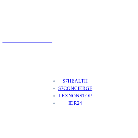
UMÓW WIZYTĘ
+48 777 111 777
Nasze usługi
S7HEALTH
S7CONCIERGE
LEXNONSTOP
IDR24
Menu