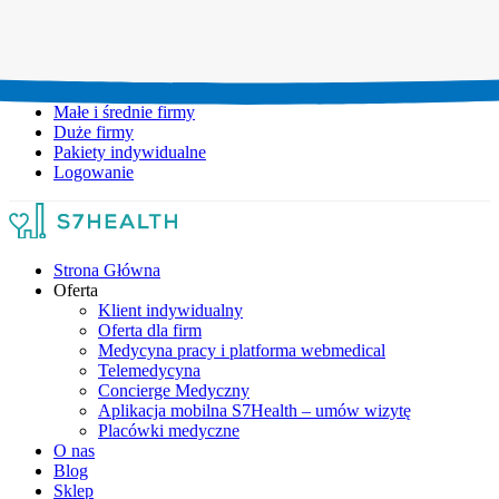
Umów wizytę:
+48 777 111 777
Infolinia czynna:
pon-pt: 8.00-20.00
Małe i średnie firmy
Duże firmy
Pakiety indywidualne
Logowanie
Strona Główna
Oferta
Klient indywidualny
Oferta dla firm
Medycyna pracy i platforma webmedical
Telemedycyna
Concierge Medyczny
Aplikacja mobilna S7Health – umów wizytę
Placówki medyczne
O nas
Blog
Sklep