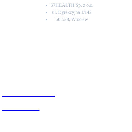
S7HEALTH Sp. z o.o.
ul. Dyrekcyjna 1/142
50-528, Wrocław
Kontakt
BIURO OBSŁUGI KLIENTA
71 342 88 41