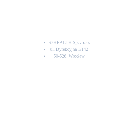
Adres
S7HEALTH Sp. z o.o.
ul. Dyrekcyjna 1/142
50-528, Wrocław
Kontakt