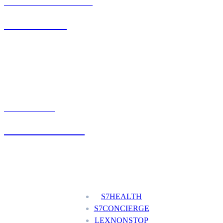
BIURO OBSŁUGI KLIENTA
71 342 88 41
UMÓW WIZYTĘ
+48 777 111 777
Nasze usługi
S7HEALTH
S7CONCIERGE
LEXNONSTOP