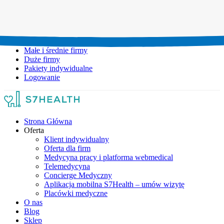
Umów wizytę:
+48 777 111 777
Infolinia czynna:
pon-pt: 8.00-20.00
Małe i średnie firmy
Duże firmy
Pakiety indywidualne
Logowanie
Strona Główna
Oferta
Klient indywidualny
Oferta dla firm
Medycyna pracy i platforma webmedical
Telemedycyna
Concierge Medyczny
Aplikacja mobilna S7Health – umów wizytę
Placówki medyczne
O nas
Blog
Sklep