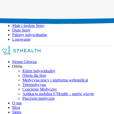
Umów wizytę:
+48 777 111 777
Infolinia czynna:
pon-pt: 8.00-20.00
Małe i średnie firmy
Duże firmy
Pakiety indywidualne
Logowanie
Strona Główna
Oferta
Klient indywidualny
Oferta dla firm
Medycyna pracy i platforma webmedical
Telemedycyna
Concierge Medyczny
Aplikacja mobilna S7Health – umów wizytę
Placówki medyczne
O nas
Blog
Sklep