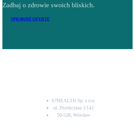
Zadbaj o zdrowie swoich bliskich.
SPRAWDŹ OFERTĘ
Adres
S7HEALTH Sp. z o.o.
ul. Dyrekcyjna 1/142
50-528, Wrocław