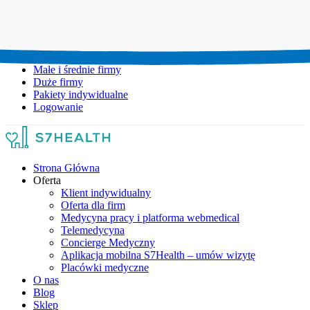
Umów wizytę:
+48 777 111 777
Infolinia czynna:
pon-pt: 8.00-20.00
Małe i średnie firmy
Duże firmy
Pakiety indywidualne
Logowanie
Strona Główna
Oferta
Klient indywidualny
Oferta dla firm
Medycyna pracy i platforma webmedical
Telemedycyna
Concierge Medyczny
Aplikacja mobilna S7Health – umów wizytę
Placówki medyczne
O nas
Blog
Sklep