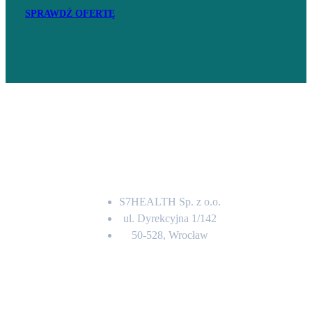
SPRAWDŹ OFERTĘ
Adres
S7HEALTH Sp. z o.o.
ul. Dyrekcyjna 1/142
50-528, Wrocław
Kontakt