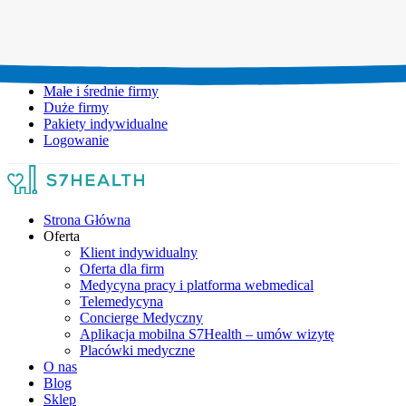
Umów wizytę:
+48 777 111 777
Infolinia czynna:
pon-pt: 8.00-20.00
Małe i średnie firmy
Duże firmy
Pakiety indywidualne
Logowanie
Strona Główna
Oferta
Klient indywidualny
Oferta dla firm
Medycyna pracy i platforma webmedical
Telemedycyna
Concierge Medyczny
Aplikacja mobilna S7Health – umów wizytę
Placówki medyczne
O nas
Blog
Sklep