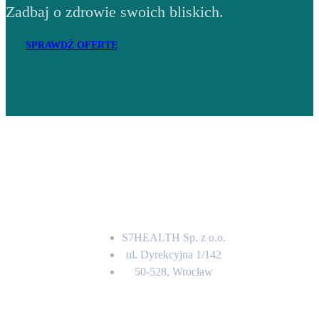
Zadbaj o zdrowie swoich bliskich.
SPRAWDŹ OFERTĘ
Adres
S7HEALTH Sp. z o.o.
ul. Dyrekcyjna 1/142
50-528, Wrocław