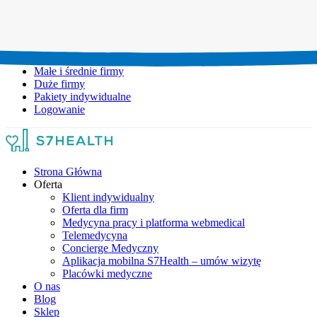
Umów wizytę:
+48 777 111 777
Infolinia czynna:
pon-pt: 8.00-20.00
Małe i średnie firmy
Duże firmy
Pakiety indywidualne
Logowanie
Strona Główna
Oferta
Klient indywidualny
Oferta dla firm
Medycyna pracy i platforma webmedical
Telemedycyna
Concierge Medyczny
Aplikacja mobilna S7Health – umów wizytę
Placówki medyczne
O nas
Blog
Sklep