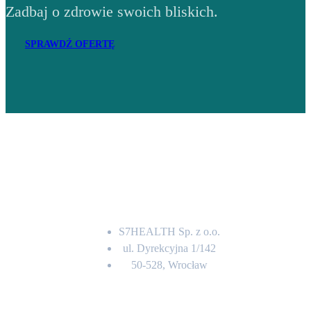
Zadbaj o zdrowie swoich bliskich.
SPRAWDŹ OFERTĘ
Adres
S7HEALTH Sp. z o.o.
ul. Dyrekcyjna 1/142
50-528, Wrocław