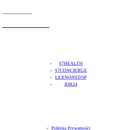
UMÓW WIZYTĘ
+48 777 111 777
Nasze usługi
S7HEALTH
S7CONCIERGE
LEXNONSTOP
IDR24
Menu
Polityka Prywatności