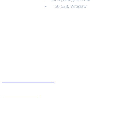
50-528, Wrocław
Kontakt
BIURO OBSŁUGI KLIENTA
71 342 88 41