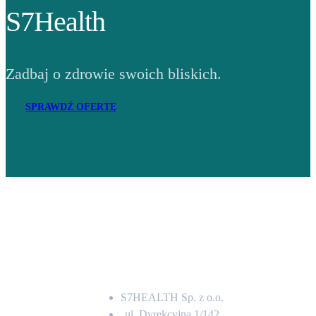
S7Health
Zadbaj o zdrowie swoich bliskich.
SPRAWDŹ OFERTĘ
Adres
S7HEALTH Sp. z o.o.
ul. Dyrekcyjna 1/142