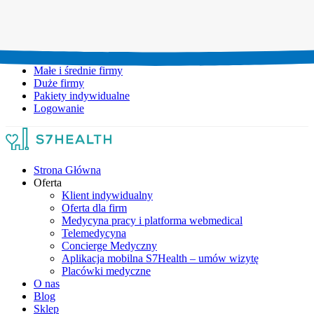
Umów wizytę:
+48 777 111 777
Infolinia czynna:
pon-pt: 8.00-20.00
Małe i średnie firmy
Duże firmy
Pakiety indywidualne
Logowanie
Strona Główna
Oferta
Klient indywidualny
Oferta dla firm
Medycyna pracy i platforma webmedical
Telemedycyna
Concierge Medyczny
Aplikacja mobilna S7Health – umów wizytę
Placówki medyczne
O nas
Blog
Sklep