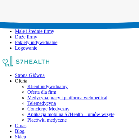
Umów wizytę:
+48 777 111 777
Infolinia czynna:
pon-pt: 8.00-20.00
Małe i średnie firmy
Duże firmy
Pakiety indywidualne
Logowanie
Strona Główna
Oferta
Klient indywidualny
Oferta dla firm
Medycyna pracy i platforma webmedical
Telemedycyna
Concierge Medyczny
Aplikacja mobilna S7Health – umów wizytę
Placówki medyczne
O nas
Blog
Sklep