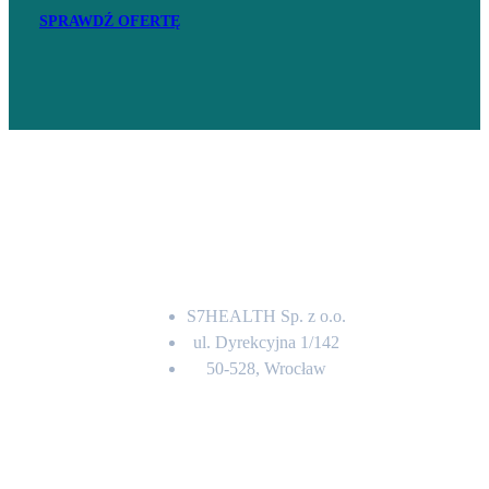
SPRAWDŹ OFERTĘ
Adres
S7HEALTH Sp. z o.o.
ul. Dyrekcyjna 1/142
50-528, Wrocław
Kontakt