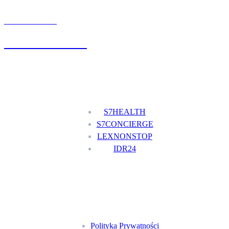
UMÓW WIZYTĘ
+48 777 111 777
Nasze usługi
S7HEALTH
S7CONCIERGE
LEXNONSTOP
IDR24
Menu
Polityka Prywatności