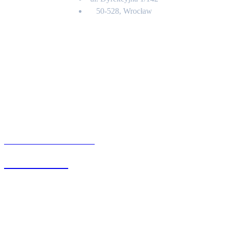
50-528, Wrocław
Kontakt
BIURO OBSŁUGI KLIENTA
71 342 88 41