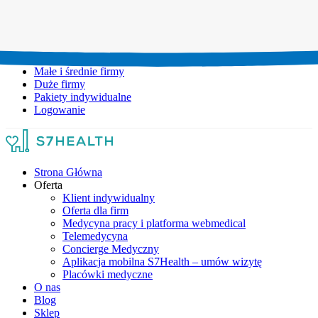
Umów wizytę:
+48 777 111 777
Infolinia czynna:
pon-pt: 8.00-20.00
Małe i średnie firmy
Duże firmy
Pakiety indywidualne
Logowanie
Strona Główna
Oferta
Klient indywidualny
Oferta dla firm
Medycyna pracy i platforma webmedical
Telemedycyna
Concierge Medyczny
Aplikacja mobilna S7Health – umów wizytę
Placówki medyczne
O nas
Blog
Sklep