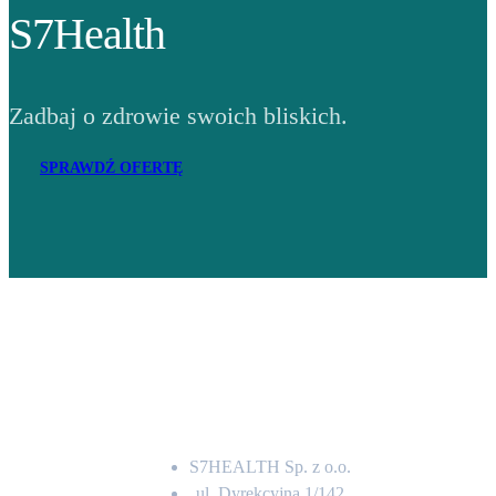
S7Health
Zadbaj o zdrowie swoich bliskich.
SPRAWDŹ OFERTĘ
Adres
S7HEALTH Sp. z o.o.
ul. Dyrekcyjna 1/142