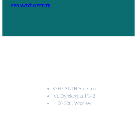
SPRAWDŹ OFERTĘ
Adres
S7HEALTH Sp. z o.o.
ul. Dyrekcyjna 1/142
50-528, Wrocław
Kontakt