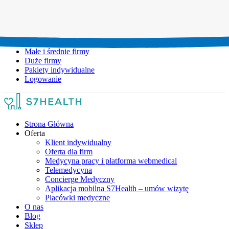
Umów wizytę:
+48 777 111 777
Infolinia czynna:
pon-pt: 8.00-20.00
Małe i średnie firmy
Duże firmy
Pakiety indywidualne
Logowanie
Strona Główna
Oferta
Klient indywidualny
Oferta dla firm
Medycyna pracy i platforma webmedical
Telemedycyna
Concierge Medyczny
Aplikacja mobilna S7Health – umów wizytę
Placówki medyczne
O nas
Blog
Sklep