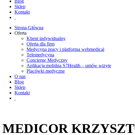
Blog
Sklep
Kontakt
Strona Główna
Oferta
Klient indywidualny
Oferta dla firm
Medycyna pracy i platforma webmedical
Telemedycyna
Concierge Medyczny
Aplikacja mobilna S7Health – umów wizytę
Placówki medyczne
O nas
Blog
Sklep
Kontakt
MEDICOR KRZYSZT