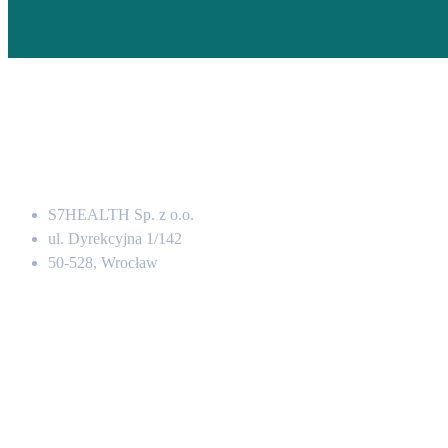
Adres
S7HEALTH Sp. z o.o.
ul. Dyrekcyjna 1/142
50-528, Wrocław
Kontakt