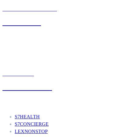
BIURO OBSŁUGI KLIENTA
71 342 88 41
UMÓW WIZYTĘ
+48 777 111 777
Nasze usługi
S7HEALTH
S7CONCIERGE
LEXNONSTOP