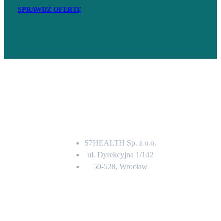
SPRAWDŹ OFERTĘ
Adres
S7HEALTH Sp. z o.o.
ul. Dyrekcyjna 1/142
50-528, Wrocław
Kontakt