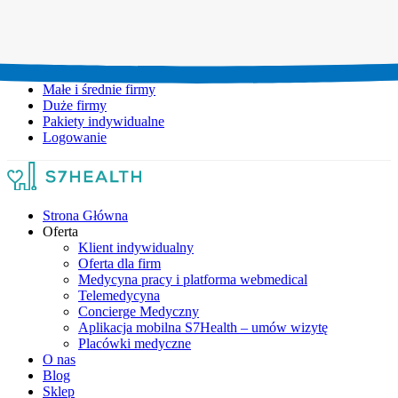
Umów wizytę:
+48 777 111 777
Infolinia czynna:
pon-pt: 8.00-20.00
Małe i średnie firmy
Duże firmy
Pakiety indywidualne
Logowanie
Strona Główna
Oferta
Klient indywidualny
Oferta dla firm
Medycyna pracy i platforma webmedical
Telemedycyna
Concierge Medyczny
Aplikacja mobilna S7Health – umów wizytę
Placówki medyczne
O nas
Blog
Sklep