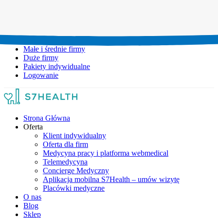
Umów wizytę:
+48 777 111 777
Infolinia czynna:
pon-pt: 8.00-20.00
Małe i średnie firmy
Duże firmy
Pakiety indywidualne
Logowanie
Strona Główna
Oferta
Klient indywidualny
Oferta dla firm
Medycyna pracy i platforma webmedical
Telemedycyna
Concierge Medyczny
Aplikacja mobilna S7Health – umów wizytę
Placówki medyczne
O nas
Blog
Sklep