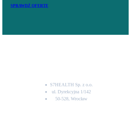
SPRAWDŹ OFERTĘ
Adres
S7HEALTH Sp. z o.o.
ul. Dyrekcyjna 1/142
50-528, Wrocław
Kontakt