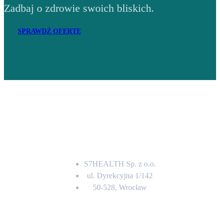
Zadbaj o zdrowie swoich bliskich.
SPRAWDŹ OFERTĘ
Adres
S7HEALTH Sp. z o.o.
ul. Dyrekcyjna 1/142
50-528, Wrocław