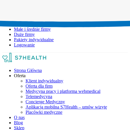
Umów wizytę:
+48 777 111 777
Infolinia czynna:
pon-pt: 8.00-20.00
Małe i średnie firmy
Duże firmy
Pakiety indywidualne
Logowanie
Strona Główna
Oferta
Klient indywidualny
Oferta dla firm
Medycyna pracy i platforma webmedical
Telemedycyna
Concierge Medyczny
Aplikacja mobilna S7Health – umów wizytę
Placówki medyczne
O nas
Blog
Sklep