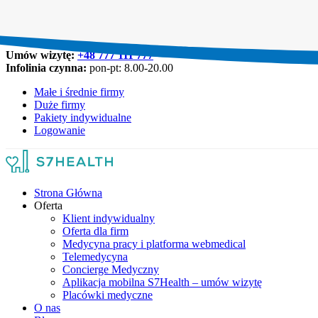
Umów wizytę:
+48 777 111 777
Infolinia czynna:
pon-pt: 8.00-20.00
Małe i średnie firmy
Duże firmy
Pakiety indywidualne
Logowanie
Strona Główna
Oferta
Klient indywidualny
Oferta dla firm
Medycyna pracy i platforma webmedical
Telemedycyna
Concierge Medyczny
Aplikacja mobilna S7Health – umów wizytę
Placówki medyczne
O nas