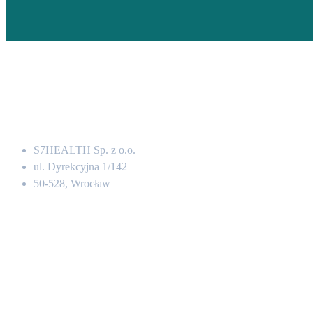
Adres
S7HEALTH Sp. z o.o.
ul. Dyrekcyjna 1/142
50-528, Wrocław
Kontakt