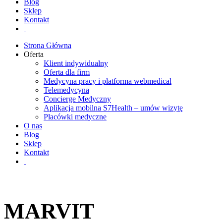
Blog
Sklep
Kontakt
Strona Główna
Oferta
Klient indywidualny
Oferta dla firm
Medycyna pracy i platforma webmedical
Telemedycyna
Concierge Medyczny
Aplikacja mobilna S7Health – umów wizytę
Placówki medyczne
O nas
Blog
Sklep
Kontakt
MARVIT