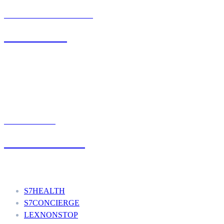
BIURO OBSŁUGI KLIENTA
71 342 88 41
UMÓW WIZYTĘ
+48 777 111 777
Nasze usługi
S7HEALTH
S7CONCIERGE
LEXNONSTOP