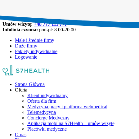
Umów wizytę:
+48 777 111 777
Infolinia czynna:
pon-pt: 8.00-20.00
Małe i średnie firmy
Duże firmy
Pakiety indywidualne
Logowanie
Strona Główna
Oferta
Klient indywidualny
Oferta dla firm
Medycyna pracy i platforma webmedical
Telemedycyna
Concierge Medyczny
Aplikacja mobilna S7Health – umów wizytę
Placówki medyczne
O nas