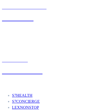
BIURO OBSŁUGI KLIENTA
71 342 88 41
UMÓW WIZYTĘ
+48 777 111 777
Nasze usługi
S7HEALTH
S7CONCIERGE
LEXNONSTOP