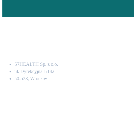
Adres
S7HEALTH Sp. z o.o.
ul. Dyrekcyjna 1/142
50-528, Wrocław
Kontakt