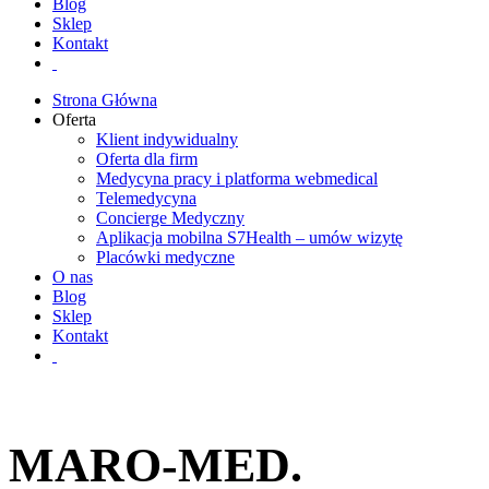
Blog
Sklep
Kontakt
Strona Główna
Oferta
Klient indywidualny
Oferta dla firm
Medycyna pracy i platforma webmedical
Telemedycyna
Concierge Medyczny
Aplikacja mobilna S7Health – umów wizytę
Placówki medyczne
O nas
Blog
Sklep
Kontakt
MARO-MED.