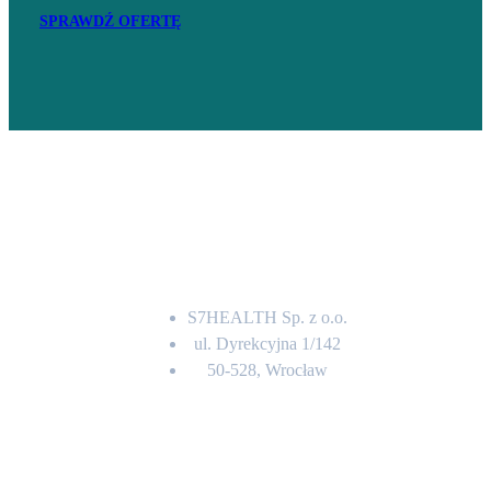
SPRAWDŹ OFERTĘ
Adres
S7HEALTH Sp. z o.o.
ul. Dyrekcyjna 1/142
50-528, Wrocław
Kontakt