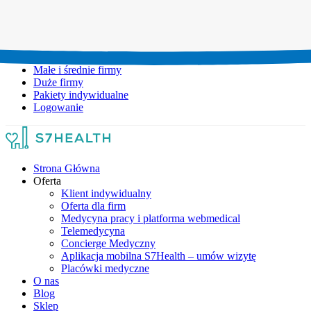
Umów wizytę:
+48 777 111 777
Infolinia czynna:
pon-pt: 8.00-20.00
Małe i średnie firmy
Duże firmy
Pakiety indywidualne
Logowanie
Strona Główna
Oferta
Klient indywidualny
Oferta dla firm
Medycyna pracy i platforma webmedical
Telemedycyna
Concierge Medyczny
Aplikacja mobilna S7Health – umów wizytę
Placówki medyczne
O nas
Blog
Sklep