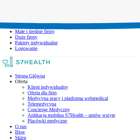
Umów wizytę:
+48 777 111 777
Infolinia czynna:
pon-pt: 8.00-20.00
Małe i średnie firmy
Duże firmy
Pakiety indywidualne
Logowanie
Strona Główna
Oferta
Klient indywidualny
Oferta dla firm
Medycyna pracy i platforma webmedical
Telemedycyna
Concierge Medyczny
Aplikacja mobilna S7Health – umów wizytę
Placówki medyczne
O nas
Blog
Sklep