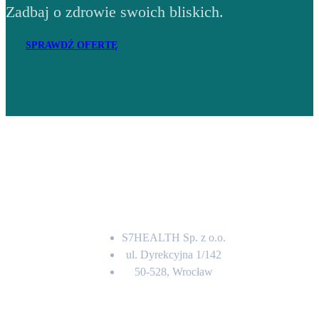
Zadbaj o zdrowie swoich bliskich.
SPRAWDŹ OFERTĘ
Adres
S7HEALTH Sp. z o.o.
ul. Dyrekcyjna 1/142
50-528, Wrocław