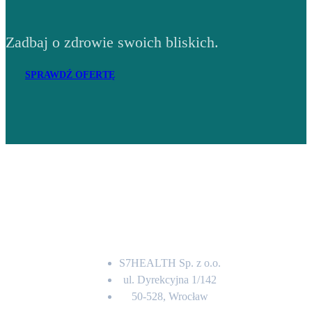
Zadbaj o zdrowie swoich bliskich.
SPRAWDŹ OFERTĘ
Adres
S7HEALTH Sp. z o.o.
ul. Dyrekcyjna 1/142
50-528, Wrocław