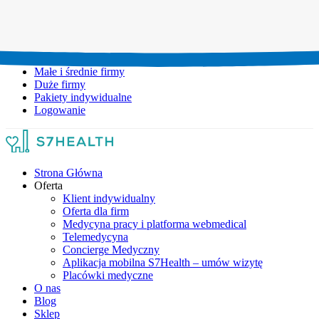
Umów wizytę:
+48 777 111 777
Infolinia czynna:
pon-pt: 8.00-20.00
Małe i średnie firmy
Duże firmy
Pakiety indywidualne
Logowanie
Strona Główna
Oferta
Klient indywidualny
Oferta dla firm
Medycyna pracy i platforma webmedical
Telemedycyna
Concierge Medyczny
Aplikacja mobilna S7Health – umów wizytę
Placówki medyczne
O nas
Blog
Sklep