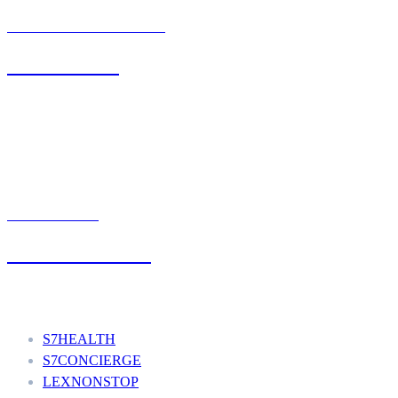
BIURO OBSŁUGI KLIENTA
71 342 88 41
UMÓW WIZYTĘ
+48 777 111 777
Nasze usługi
S7HEALTH
S7CONCIERGE
LEXNONSTOP