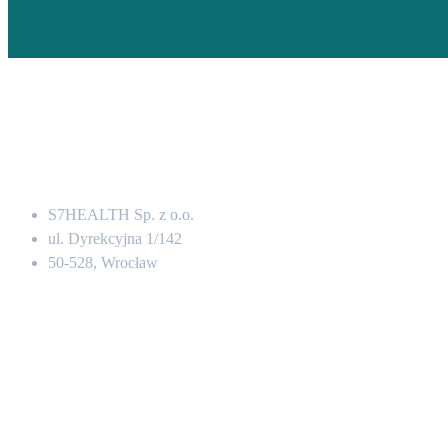
Adres
S7HEALTH Sp. z o.o.
ul. Dyrekcyjna 1/142
50-528, Wrocław
Kontakt