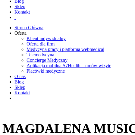
Blog
Sklep
Kontakt
Strona Główna
Oferta
Klient indywidualny
Oferta dla firm
Medycyna pracy i platforma webmedical
Telemedycyna
Concierge Medyczny
Aplikacja mobilna S7Health – umów wizytę
Placówki medyczne
O nas
Blog
Sklep
Kontakt
MAGDALENA MUSI