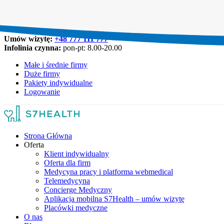
Umów wizytę:
+48 777 111 777
Infolinia czynna:
pon-pt: 8.00-20.00
Małe i średnie firmy
Duże firmy
Pakiety indywidualne
Logowanie
Strona Główna
Oferta
Klient indywidualny
Oferta dla firm
Medycyna pracy i platforma webmedical
Telemedycyna
Concierge Medyczny
Aplikacja mobilna S7Health – umów wizytę
Placówki medyczne
O nas