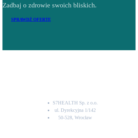
Zadbaj o zdrowie swoich bliskich.
SPRAWDŹ OFERTĘ
Adres
S7HEALTH Sp. z o.o.
ul. Dyrekcyjna 1/142
50-528, Wrocław