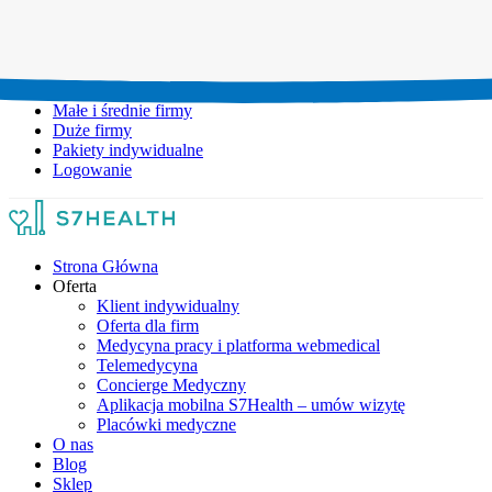
Umów wizytę:
+48 777 111 777
Infolinia czynna:
pon-pt: 8.00-20.00
Małe i średnie firmy
Duże firmy
Pakiety indywidualne
Logowanie
Strona Główna
Oferta
Klient indywidualny
Oferta dla firm
Medycyna pracy i platforma webmedical
Telemedycyna
Concierge Medyczny
Aplikacja mobilna S7Health – umów wizytę
Placówki medyczne
O nas
Blog
Sklep