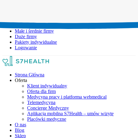
Umów wizytę:
+48 777 111 777
Infolinia czynna:
pon-pt: 8.00-20.00
Małe i średnie firmy
Duże firmy
Pakiety indywidualne
Logowanie
Strona Główna
Oferta
Klient indywidualny
Oferta dla firm
Medycyna pracy i platforma webmedical
Telemedycyna
Concierge Medyczny
Aplikacja mobilna S7Health – umów wizytę
Placówki medyczne
O nas
Blog
Sklep