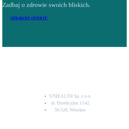
Zadbaj o zdrowie swoich bliskich.
SPRAWDŹ OFERTĘ
Adres
S7HEALTH Sp. z o.o.
ul. Dyrekcyjna 1/142
50-528, Wrocław