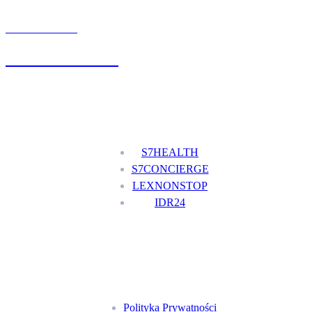
UMÓW WIZYTĘ
+48 777 111 777
Nasze usługi
S7HEALTH
S7CONCIERGE
LEXNONSTOP
IDR24
Menu
Polityka Prywatności