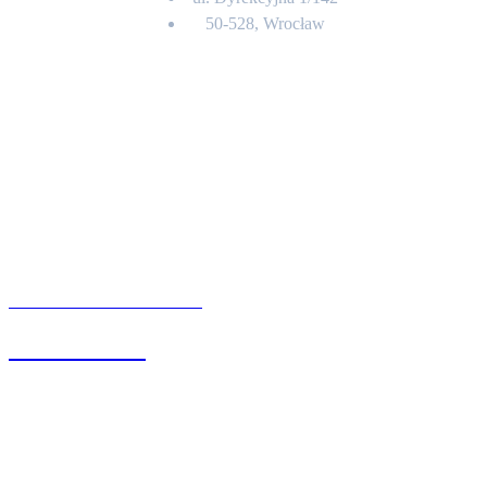
50-528, Wrocław
Kontakt
BIURO OBSŁUGI KLIENTA
71 342 88 41