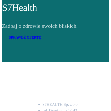
S7Health
Zadbaj o zdrowie swoich bliskich.
SPRAWDŹ OFERTĘ
Adres
S7HEALTH Sp. z o.o.
ul. Dyrekcyjna 1/142