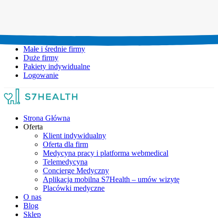
Umów wizytę:
+48 777 111 777
Infolinia czynna:
pon-pt: 8.00-20.00
Małe i średnie firmy
Duże firmy
Pakiety indywidualne
Logowanie
Strona Główna
Oferta
Klient indywidualny
Oferta dla firm
Medycyna pracy i platforma webmedical
Telemedycyna
Concierge Medyczny
Aplikacja mobilna S7Health – umów wizytę
Placówki medyczne
O nas
Blog
Sklep