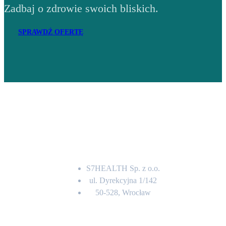
Zadbaj o zdrowie swoich bliskich.
SPRAWDŹ OFERTĘ
Adres
S7HEALTH Sp. z o.o.
ul. Dyrekcyjna 1/142
50-528, Wrocław