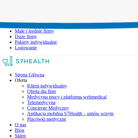
Umów wizytę:
+48 777 111 777
Infolinia czynna:
pon-pt: 8.00-20.00
Małe i średnie firmy
Duże firmy
Pakiety indywidualne
Logowanie
Strona Główna
Oferta
Klient indywidualny
Oferta dla firm
Medycyna pracy i platforma webmedical
Telemedycyna
Concierge Medyczny
Aplikacja mobilna S7Health – umów wizytę
Placówki medyczne
O nas
Blog
Sklep