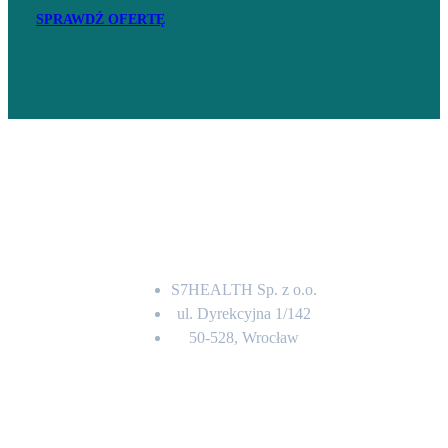
SPRAWDŹ OFERTĘ
Adres
S7HEALTH Sp. z o.o.
ul. Dyrekcyjna 1/142
50-528, Wrocław
Kontakt