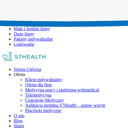
Umów wizytę:
+48 777 111 777
Infolinia czynna:
pon-pt: 8.00-20.00
Małe i średnie firmy
Duże firmy
Pakiety indywidualne
Logowanie
Strona Główna
Oferta
Klient indywidualny
Oferta dla firm
Medycyna pracy i platforma webmedical
Telemedycyna
Concierge Medyczny
Aplikacja mobilna S7Health – umów wizytę
Placówki medyczne
O nas
Blog
Sklep