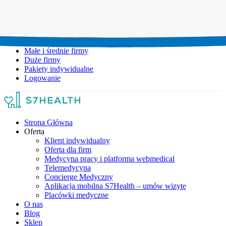
Umów wizytę:
+48 777 111 777
Infolinia czynna:
pon-pt: 8.00-20.00
Małe i średnie firmy
Duże firmy
Pakiety indywidualne
Logowanie
Strona Główna
Oferta
Klient indywidualny
Oferta dla firm
Medycyna pracy i platforma webmedical
Telemedycyna
Concierge Medyczny
Aplikacja mobilna S7Health – umów wizytę
Placówki medyczne
O nas
Blog
Sklep