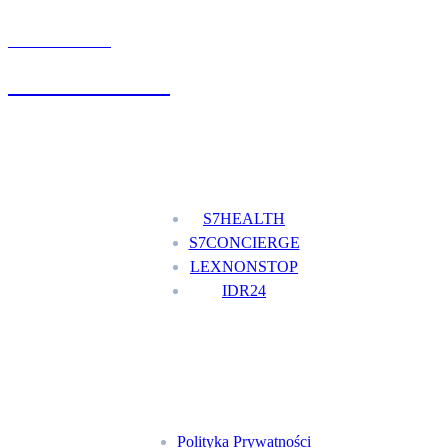
UMÓW WIZYTĘ
+48 777 111 777
Nasze usługi
S7HEALTH
S7CONCIERGE
LEXNONSTOP
IDR24
Menu
Polityka Prywatności