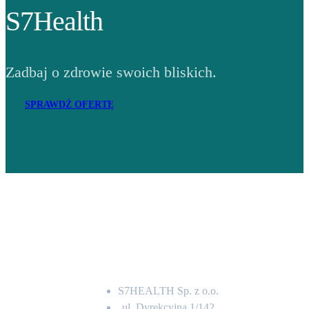
S7Health
Zadbaj o zdrowie swoich bliskich.
SPRAWDŹ OFERTĘ
Adres
S7HEALTH Sp. z o.o.
ul. Dyrekcyjna 1/142