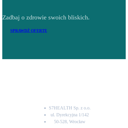
Zadbaj o zdrowie swoich bliskich.
SPRAWDŹ OFERTĘ
Adres
S7HEALTH Sp. z o.o.
ul. Dyrekcyjna 1/142
50-528, Wrocław