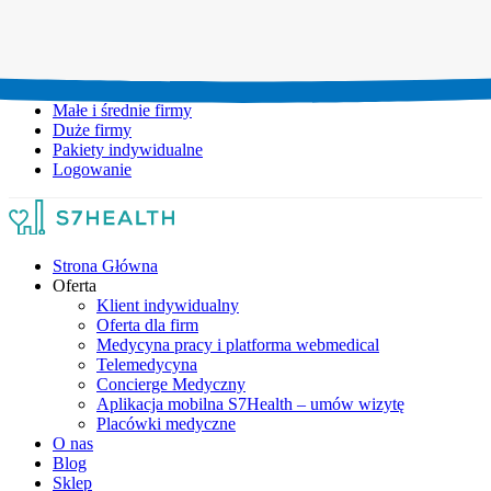
Umów wizytę:
+48 777 111 777
Infolinia czynna:
pon-pt: 8.00-20.00
Małe i średnie firmy
Duże firmy
Pakiety indywidualne
Logowanie
Strona Główna
Oferta
Klient indywidualny
Oferta dla firm
Medycyna pracy i platforma webmedical
Telemedycyna
Concierge Medyczny
Aplikacja mobilna S7Health – umów wizytę
Placówki medyczne
O nas
Blog
Sklep