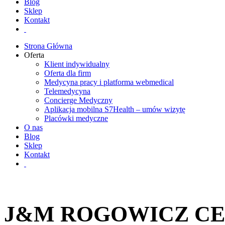
Blog
Sklep
Kontakt
Strona Główna
Oferta
Klient indywidualny
Oferta dla firm
Medycyna pracy i platforma webmedical
Telemedycyna
Concierge Medyczny
Aplikacja mobilna S7Health – umów wizytę
Placówki medyczne
O nas
Blog
Sklep
Kontakt
J&M ROGOWICZ CE