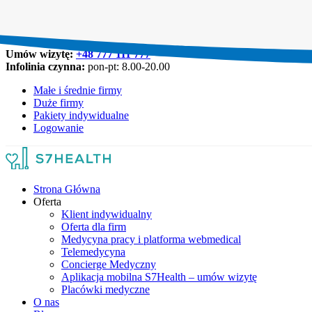
Umów wizytę:
+48 777 111 777
Infolinia czynna:
pon-pt: 8.00-20.00
Małe i średnie firmy
Duże firmy
Pakiety indywidualne
Logowanie
Strona Główna
Oferta
Klient indywidualny
Oferta dla firm
Medycyna pracy i platforma webmedical
Telemedycyna
Concierge Medyczny
Aplikacja mobilna S7Health – umów wizytę
Placówki medyczne
O nas