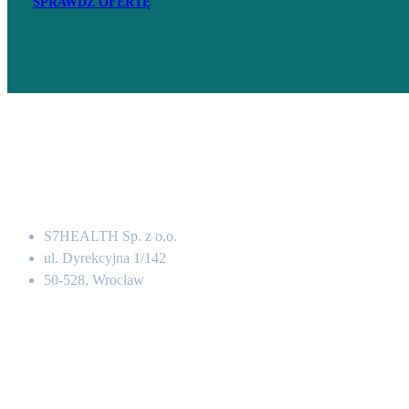
SPRAWDŹ OFERTĘ
Adres
S7HEALTH Sp. z o.o.
ul. Dyrekcyjna 1/142
50-528, Wrocław
Kontakt