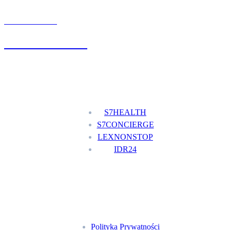
UMÓW WIZYTĘ
+48 777 111 777
Nasze usługi
S7HEALTH
S7CONCIERGE
LEXNONSTOP
IDR24
Menu
Polityka Prywatności