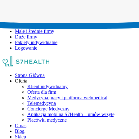
Umów wizytę:
+48 777 111 777
Infolinia czynna:
pon-pt: 8.00-20.00
Małe i średnie firmy
Duże firmy
Pakiety indywidualne
Logowanie
Strona Główna
Oferta
Klient indywidualny
Oferta dla firm
Medycyna pracy i platforma webmedical
Telemedycyna
Concierge Medyczny
Aplikacja mobilna S7Health – umów wizytę
Placówki medyczne
O nas
Blog
Sklep