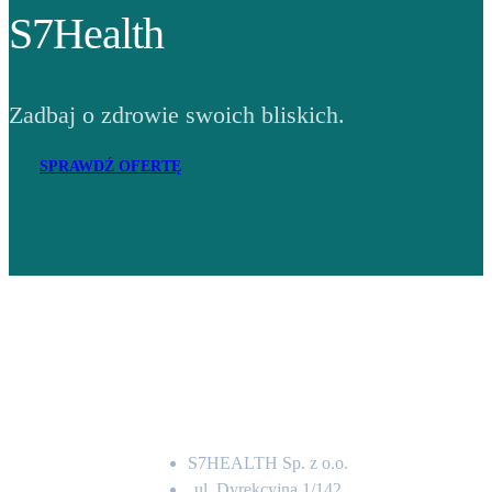
S7Health
Zadbaj o zdrowie swoich bliskich.
SPRAWDŹ OFERTĘ
Adres
S7HEALTH Sp. z o.o.
ul. Dyrekcyjna 1/142