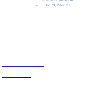
50-528, Wrocław
Kontakt
BIURO OBSŁUGI KLIENTA
71 342 88 41