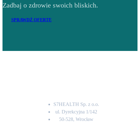
Zadbaj o zdrowie swoich bliskich.
SPRAWDŹ OFERTĘ
Adres
S7HEALTH Sp. z o.o.
ul. Dyrekcyjna 1/142
50-528, Wrocław