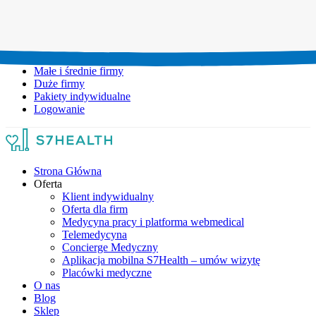
Umów wizytę:
+48 777 111 777
Infolinia czynna:
pon-pt: 8.00-20.00
Małe i średnie firmy
Duże firmy
Pakiety indywidualne
Logowanie
Strona Główna
Oferta
Klient indywidualny
Oferta dla firm
Medycyna pracy i platforma webmedical
Telemedycyna
Concierge Medyczny
Aplikacja mobilna S7Health – umów wizytę
Placówki medyczne
O nas
Blog
Sklep