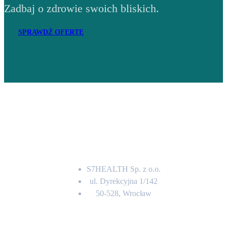
Zadbaj o zdrowie swoich bliskich.
SPRAWDŹ OFERTĘ
Adres
S7HEALTH Sp. z o.o.
ul. Dyrekcyjna 1/142
50-528, Wrocław