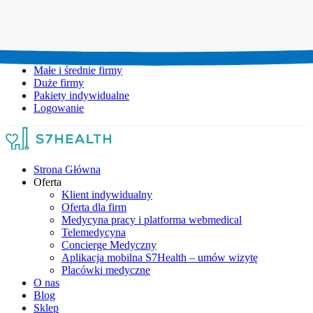
Umów wizytę:
+48 777 111 777
Infolinia czynna:
pon-pt: 8.00-20.00
Małe i średnie firmy
Duże firmy
Pakiety indywidualne
Logowanie
Strona Główna
Oferta
Klient indywidualny
Oferta dla firm
Medycyna pracy i platforma webmedical
Telemedycyna
Concierge Medyczny
Aplikacja mobilna S7Health – umów wizytę
Placówki medyczne
O nas
Blog
Sklep