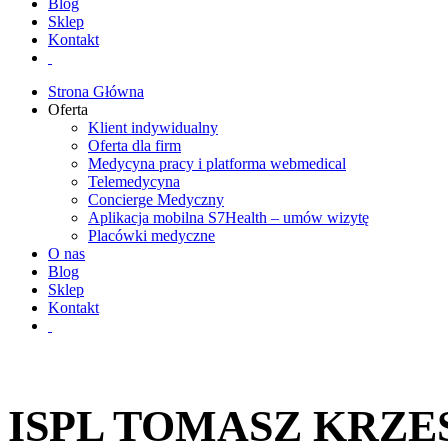
Blog
Sklep
Kontakt
Strona Główna
Oferta
Klient indywidualny
Oferta dla firm
Medycyna pracy i platforma webmedical
Telemedycyna
Concierge Medyczny
Aplikacja mobilna S7Health – umów wizytę
Placówki medyczne
O nas
Blog
Sklep
Kontakt
ISPL TOMASZ KRZ