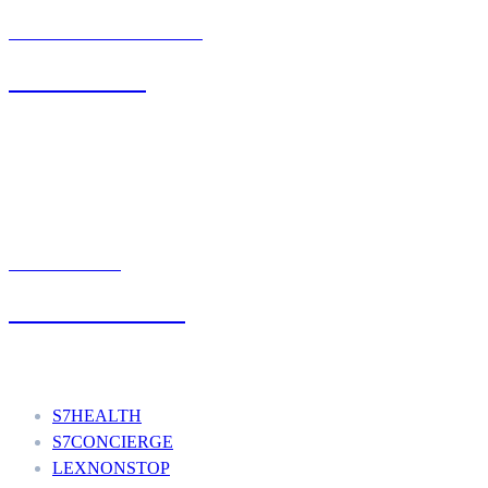
BIURO OBSŁUGI KLIENTA
71 342 88 41
UMÓW WIZYTĘ
+48 777 111 777
Nasze usługi
S7HEALTH
S7CONCIERGE
LEXNONSTOP