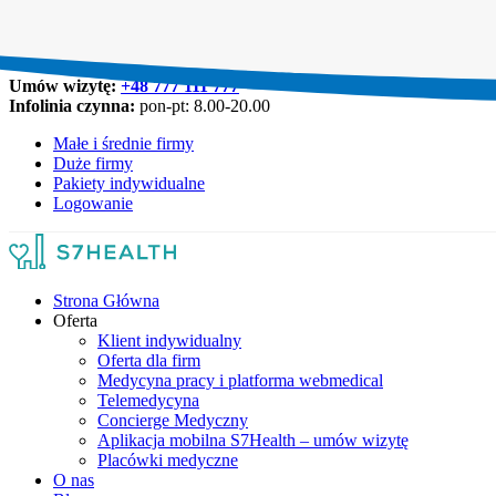
Umów wizytę:
+48 777 111 777
Infolinia czynna:
pon-pt: 8.00-20.00
Małe i średnie firmy
Duże firmy
Pakiety indywidualne
Logowanie
Strona Główna
Oferta
Klient indywidualny
Oferta dla firm
Medycyna pracy i platforma webmedical
Telemedycyna
Concierge Medyczny
Aplikacja mobilna S7Health – umów wizytę
Placówki medyczne
O nas