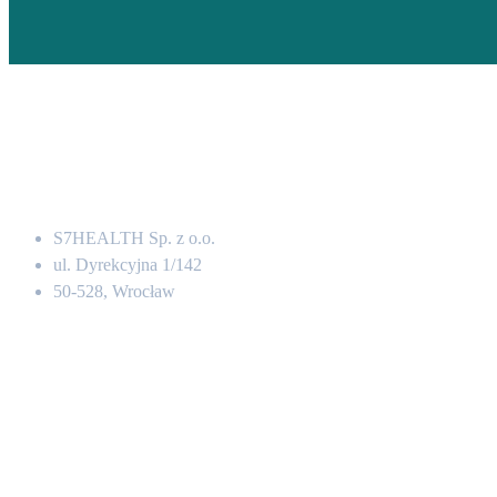
Adres
S7HEALTH Sp. z o.o.
ul. Dyrekcyjna 1/142
50-528, Wrocław
Kontakt