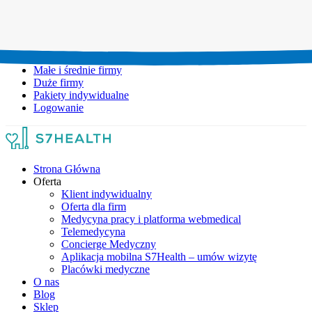
Umów wizytę:
+48 777 111 777
Infolinia czynna:
pon-pt: 8.00-20.00
Małe i średnie firmy
Duże firmy
Pakiety indywidualne
Logowanie
Strona Główna
Oferta
Klient indywidualny
Oferta dla firm
Medycyna pracy i platforma webmedical
Telemedycyna
Concierge Medyczny
Aplikacja mobilna S7Health – umów wizytę
Placówki medyczne
O nas
Blog
Sklep