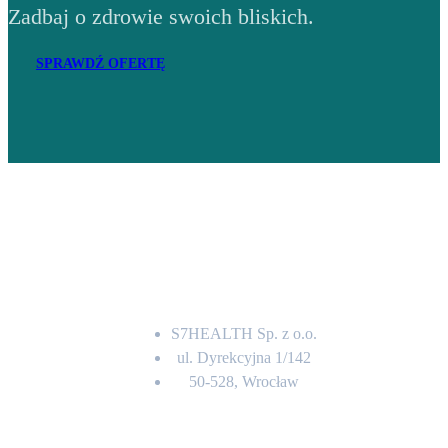
Zadbaj o zdrowie swoich bliskich.
SPRAWDŹ OFERTĘ
Adres
S7HEALTH Sp. z o.o.
ul. Dyrekcyjna 1/142
50-528, Wrocław