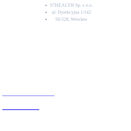
S7HEALTH Sp. z o.o.
ul. Dyrekcyjna 1/142
50-528, Wrocław
Kontakt
BIURO OBSŁUGI KLIENTA
71 342 88 41