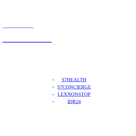
UMÓW WIZYTĘ
+48 777 111 777
Nasze usługi
S7HEALTH
S7CONCIERGE
LEXNONSTOP
IDR24
Menu