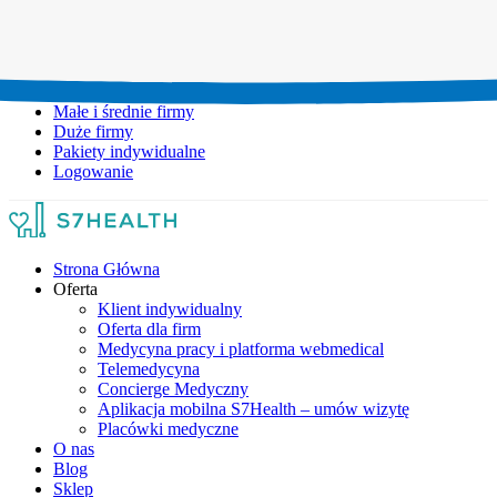
Umów wizytę:
+48 777 111 777
Infolinia czynna:
pon-pt: 8.00-20.00
Małe i średnie firmy
Duże firmy
Pakiety indywidualne
Logowanie
Strona Główna
Oferta
Klient indywidualny
Oferta dla firm
Medycyna pracy i platforma webmedical
Telemedycyna
Concierge Medyczny
Aplikacja mobilna S7Health – umów wizytę
Placówki medyczne
O nas
Blog
Sklep