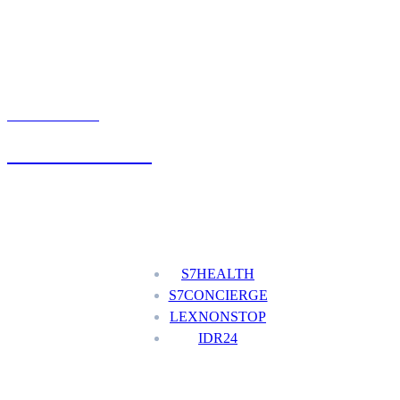
UMÓW WIZYTĘ
+48 777 111 777
Nasze usługi
S7HEALTH
S7CONCIERGE
LEXNONSTOP
IDR24