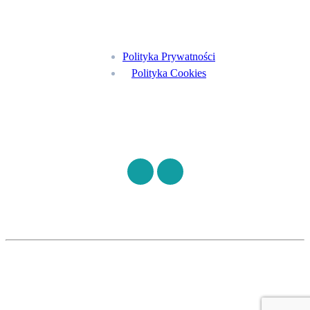
Menu
Polityka Prywatności
Polityka Cookies
Znajdź nas na
©
S7HEALTH
2026