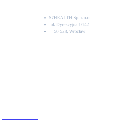
Adres
S7HEALTH Sp. z o.o.
ul. Dyrekcyjna 1/142
50-528, Wrocław
Kontakt
BIURO OBSŁUGI KLIENTA
71 342 88 41