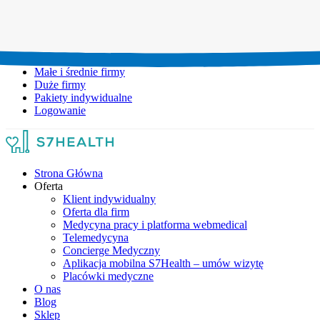
Umów wizytę:
+48 777 111 777
Infolinia czynna:
pon-pt: 8.00-20.00
Małe i średnie firmy
Duże firmy
Pakiety indywidualne
Logowanie
Strona Główna
Oferta
Klient indywidualny
Oferta dla firm
Medycyna pracy i platforma webmedical
Telemedycyna
Concierge Medyczny
Aplikacja mobilna S7Health – umów wizytę
Placówki medyczne
O nas
Blog
Sklep