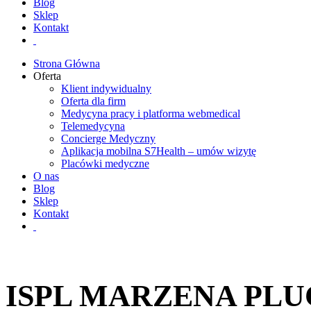
Blog
Sklep
Kontakt
Strona Główna
Oferta
Klient indywidualny
Oferta dla firm
Medycyna pracy i platforma webmedical
Telemedycyna
Concierge Medyczny
Aplikacja mobilna S7Health – umów wizytę
Placówki medyczne
O nas
Blog
Sklep
Kontakt
ISPL MARZENA PLU