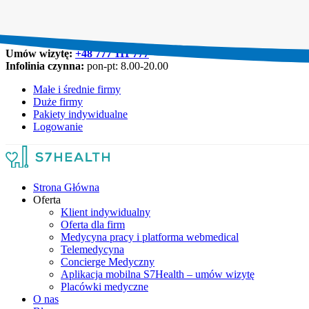
Umów wizytę:
+48 777 111 777
Infolinia czynna:
pon-pt: 8.00-20.00
Małe i średnie firmy
Duże firmy
Pakiety indywidualne
Logowanie
Strona Główna
Oferta
Klient indywidualny
Oferta dla firm
Medycyna pracy i platforma webmedical
Telemedycyna
Concierge Medyczny
Aplikacja mobilna S7Health – umów wizytę
Placówki medyczne
O nas