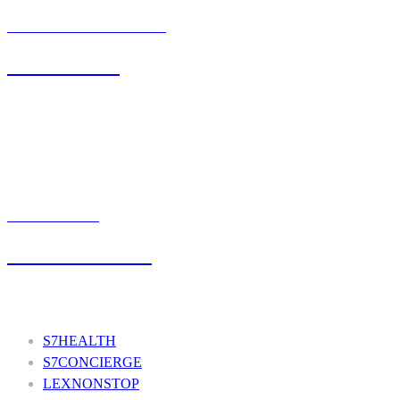
BIURO OBSŁUGI KLIENTA
71 342 88 41
UMÓW WIZYTĘ
+48 777 111 777
Nasze usługi
S7HEALTH
S7CONCIERGE
LEXNONSTOP