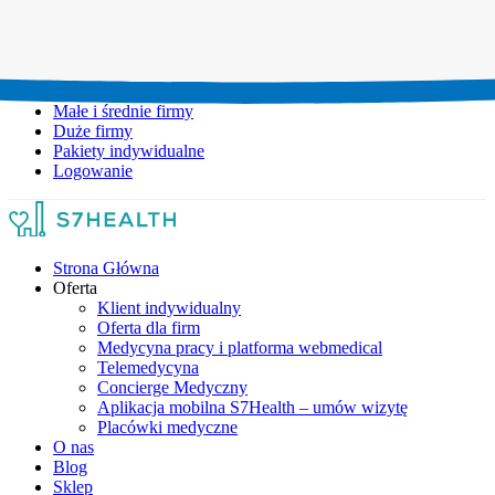
Umów wizytę:
+48 777 111 777
Infolinia czynna:
pon-pt: 8.00-20.00
Małe i średnie firmy
Duże firmy
Pakiety indywidualne
Logowanie
Strona Główna
Oferta
Klient indywidualny
Oferta dla firm
Medycyna pracy i platforma webmedical
Telemedycyna
Concierge Medyczny
Aplikacja mobilna S7Health – umów wizytę
Placówki medyczne
O nas
Blog
Sklep