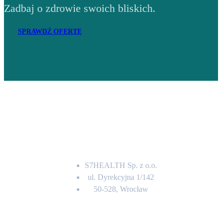
Zadbaj o zdrowie swoich bliskich.
SPRAWDŹ OFERTĘ
Adres
S7HEALTH Sp. z o.o.
ul. Dyrekcyjna 1/142
50-528, Wrocław