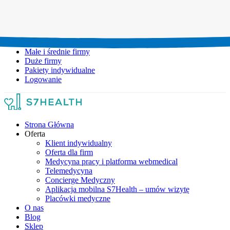
Umów wizytę:
+48 777 111 777
Infolinia czynna:
pon-pt: 8.00-20.00
Małe i średnie firmy
Duże firmy
Pakiety indywidualne
Logowanie
Strona Główna
Oferta
Klient indywidualny
Oferta dla firm
Medycyna pracy i platforma webmedical
Telemedycyna
Concierge Medyczny
Aplikacja mobilna S7Health – umów wizytę
Placówki medyczne
O nas
Blog
Sklep