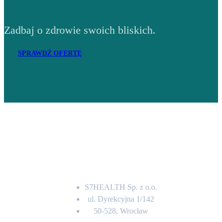
Zadbaj o zdrowie swoich bliskich.
SPRAWDŹ OFERTĘ
Adres
S7HEALTH Sp. z o.o.
ul. Dyrekcyjna 1/142
50-528, Wrocław