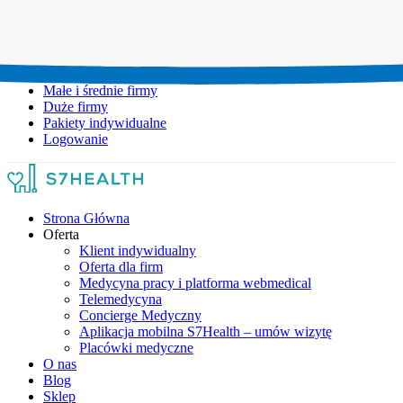
Umów wizytę:
+48 777 111 777
Infolinia czynna:
pon-pt: 8.00-20.00
Małe i średnie firmy
Duże firmy
Pakiety indywidualne
Logowanie
Strona Główna
Oferta
Klient indywidualny
Oferta dla firm
Medycyna pracy i platforma webmedical
Telemedycyna
Concierge Medyczny
Aplikacja mobilna S7Health – umów wizytę
Placówki medyczne
O nas
Blog
Sklep