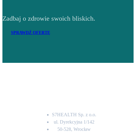
Zadbaj o zdrowie swoich bliskich.
SPRAWDŹ OFERTĘ
Adres
S7HEALTH Sp. z o.o.
ul. Dyrekcyjna 1/142
50-528, Wrocław